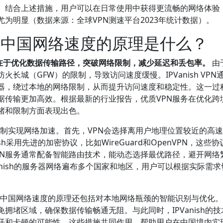
能。结合上述措施，用户可以在日常使用中获得更流畅的网络体验
为明显（数据来源：全球VPN测速平台2023年统计数据）。
PN提升中国网络速度的原理是什么？
的原理在于优化数据传输路径，突破网络限制，减少延迟和丢包率。
由
长城（GFW）的限制，导致访问速度缓慢。IPVanish VPN
器，绕过本地的网络限制，从而提升访问速度和稳定性。这一过
据传输更加高效。根据最新的行业报告，优质VPN服务在优化跨
堵和限制方面表现出色。
关键机制实现网络加速。首先，VPN会选择离用户地理位置较近的高
h采用先进的加密协议，比如WireGuard和OpenVPN，这些
PN服务通常配备智能路由技术，能动态选择最优路径，避开网络
anish的服务器网络遍布多个国家和地区，用户可以根据实际需求
N提升中国网络速度的原理还包括对本地网络瓶颈的智能识别与优化。
拥堵区域，确保数据传输畅通无阻。与此同时，IPVanish的技
开和卡顿的可能性。这些措施共同作用，帮助用户在中国境内实