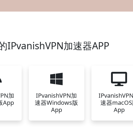
PvanishVPN加速器APP
hVPN加
IPvanishVPN加
IPvanishVP
App
速器Windows版
速器macO
App
App