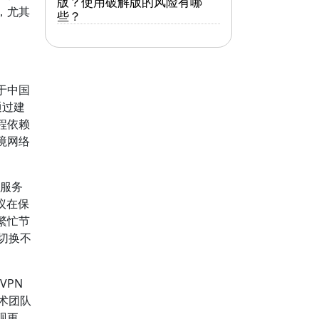
版？使用破解版的风险有哪
，尤其
些？
于中国
通过建
程依赖
境网络
速服务
协议在保
繁忙节
切换不
VPN
术团队
现更