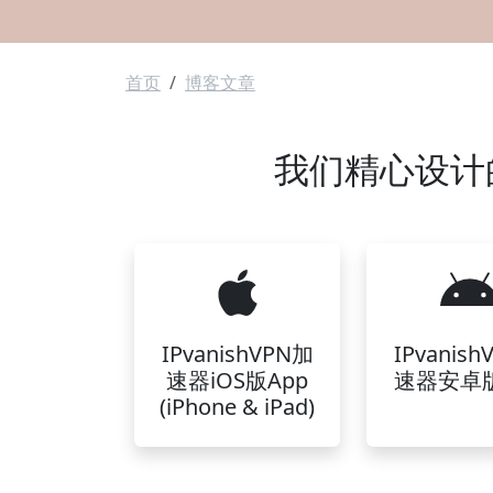
面包屑
首页
博客文章
我们精心设计的I
IPvanishVPN加
IPvanis
速器iOS版App
速器安卓版
(iPhone & iPad)