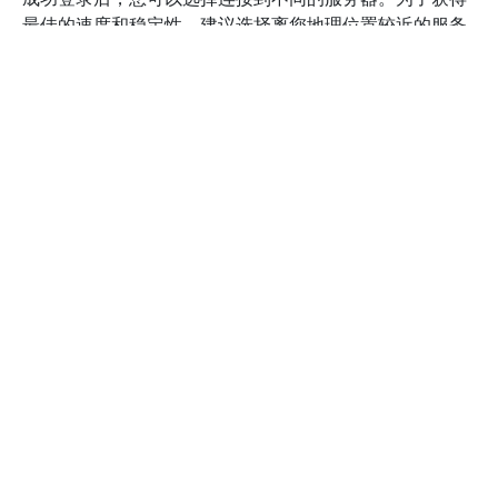
最佳的速度和稳定性，建议选择离您地理位置较近的服务
器。点击“连接”按钮，等待几秒钟，直到显示您已成功连
接。此时，您的网络流量将通过VPN进行加密，确保安全
性。
在连接成功后，您可以进行一些设置以进一步优化您的体
验。打开设置菜单，您可以选择启用“Kill Switch”功能，以
防止在VPN断开时数据泄露。此外，您还可以选择自动连
接功能，以确保每次启动时都能自动连接到VPN。
为了确保您的VPN性能最佳，您还可以定期检查和切换服
务器。IPVanish提供了多个服务器选项，您可以通过速度
测试工具来判断哪个服务器最适合您。通过这种方式，您
可以及时应对网络问题并保持稳定的连接。
最后，记得定期更新您的IPVanish客户端，以获取最新的
功能和安全补丁。访问官方网站，查看是否有可用的更
新。保持软件的最新状态不仅能提升性能，还能增强安全
性。